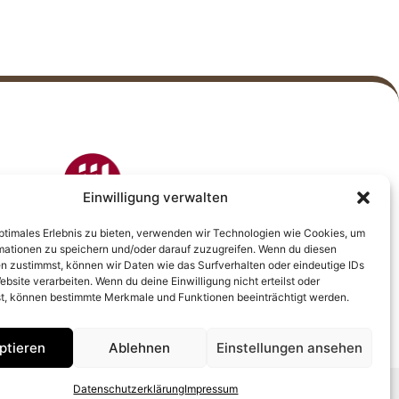
Einwilligung verwalten
ndungsmitglied vom
Internationalen Interessenbund
Baumetalle
optimales Erlebnis zu bieten, verwenden wir Technologien wie Cookies, um
mationen zu speichern und/oder darauf zuzugreifen. Wenn du diesen
n zustimmst, können wir Daten wie das Surfverhalten oder eindeutige IDs
ebsite verarbeiten. Wenn du deine Einwilligung nicht erteilst oder
t, können bestimmte Merkmale und Funktionen beeinträchtigt werden.
ptieren
Ablehnen
Einstellungen ansehen
Datenschutzerklärung
Impressum
gemacht mit
von
innDesign