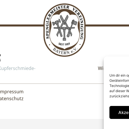
Wir sind Grü
Kupferschmiede-
Um dir ein 
Geräteinfor
Technologie
Impressum
auf dieser W
zurückziehs
atenschutz
Akze