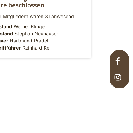
hre beschlossen.
1 Mitgliedern waren 31 anwesend.
rstand
Werner Klinger
rstand
Stephan Neuhauser
sier
Hartmund Pradel
riftführer
Reinhard Rei
15 jähriges
deutscher Kle
Ernennung von
Ehrenmitglied 
Fünfer